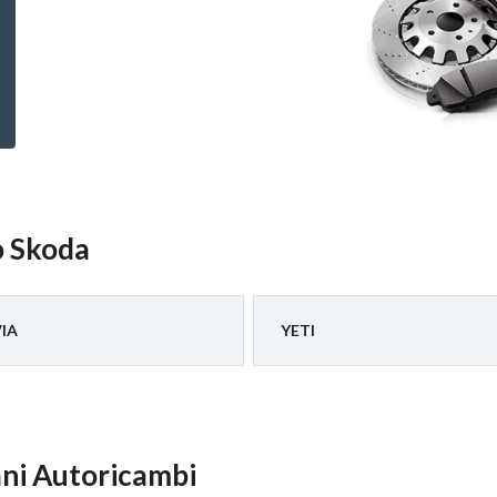
o Skoda
IA
YETI
ani Autoricambi