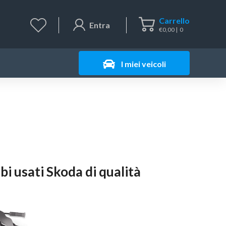
Carrello
Entra
€
0,00
0
I miei veicoli
i usati Skoda di qualità