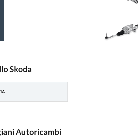
ello Skoda
IA
giani Autoricambi