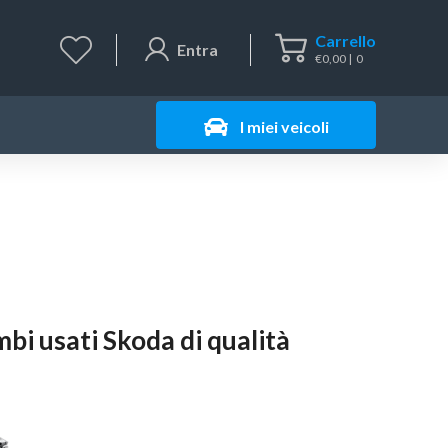
Carrello
Entra
€
0,00
0
I miei veicoli
mbi usati Skoda di qualità