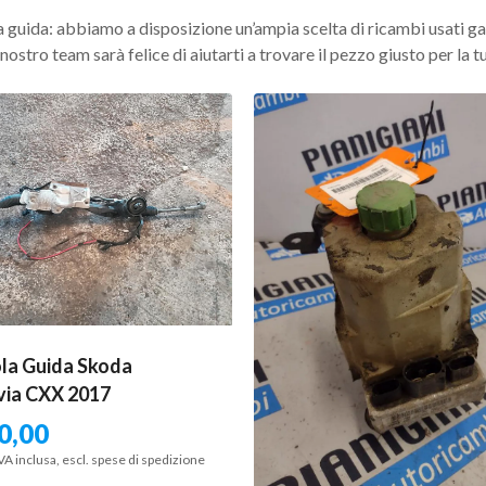
a guida: abbiamo a disposizione un’ampia scelta di ricambi usati gara
ostro team sarà felice di aiutarti a trovare il pezzo giusto per la t
la Guida Skoda
ia CXX 2017
0,00
VA inclusa, escl. spese di spedizione