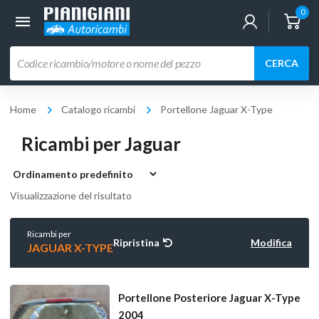
0
Ricerca
CERCA
prodotti
Home
Catalogo ricambi
Portellone Jaguar X-Type
Ricambi per Jaguar
Visualizzazione del risultato
Ricambi per
Ripristina
Modifica
JAGUAR X-TYPE
Portellone Posteriore Jaguar X-Type
2004