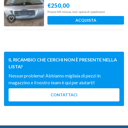
€
250,00
Prezzo IVA inclusa, escl. spese di spedizione
ACQUISTA
IL RICAMBIO CHE CERCHI NON È PRESENTE NELLA
LISTA?
Nessun problema! Abbiamo migliaia di pezzi in
magazzino e il nostro team è qui per aiutarti!
CONTATTACI