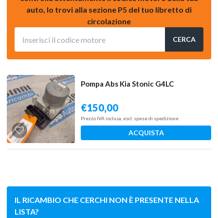
auto, lo trovi alla sezione P5 del tuo libretto di
circolazione
CERCA
Pompa Abs Kia Stonic G4LC
€
150,00
Prezzo IVA inclusa, escl. spese di spedizione
ACQUISTA
IL RICAMBIO CHE CERCHI NON È PRESENTE NELLA
LISTA?