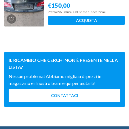
€
150,00
Prezzo IVA inclusa, escl. spese di spedizione
ACQUISTA
IL RICAMBIO CHE CERCHI NON È PRESENTE NELLA
LISTA?
Nessun problema! Abbiamo migliaia di pezzi in
magazzino e il nostro team è qui per aiutarti!
CONTATTACI