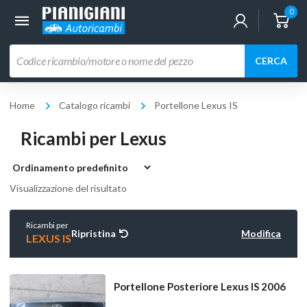
0
Ricerca
CERCA
prodotti
Home
Catalogo ricambi
Portellone Lexus IS
Ricambi per Lexus
Visualizzazione del risultato
Ricambi per
Ripristina
Modifica
LEXUS IS
Portellone Posteriore Lexus IS 2006