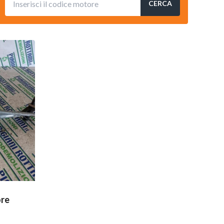
CERCA
ore