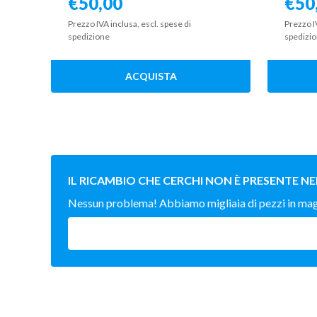
€
50,00
€
50
Prezzo IVA inclusa, escl. spese di
Prezzo I
spedizione
spedizi
ACQUISTA
IL RICAMBIO CHE CERCHI NON È PRESENTE NE
Nessun problema! Abbiamo migliaia di pezzi in magaz