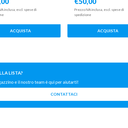
,00
€
50,00
VA inclusa, escl. spese di
Prezzo IVA inclusa, escl. spese di
one
spedizione
ACQUISTA
ACQUISTA
LLA LISTA?
zino e il nostro team è qui per aiutarti!
CONTATTACI