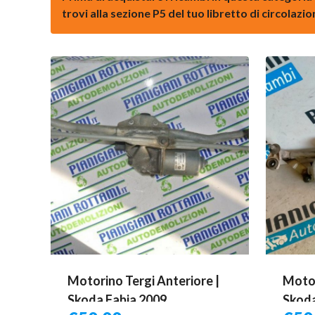
trovi alla sezione P5 del tuo libretto di circolazi
Motorino Tergi Anteriore |
Motor
Skoda Fabia 2009
Skoda