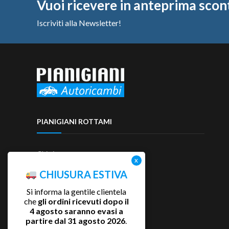
Vuoi ricevere in anteprima scon
Iscriviti alla Newsletter!
PIANIGIANI ROTTAMI
Chi siamo
Contattaci
CHIUSURA ESTIVA
Si informa la gentile clientela
che
gli ordini ricevuti dopo il
4 agosto saranno evasi a
partire dal 31 agosto 2026
.