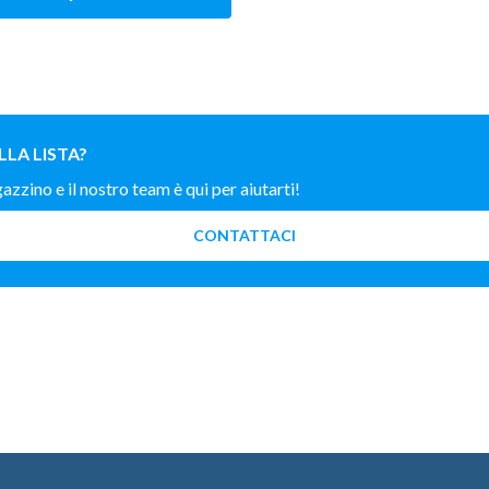
LLA LISTA?
zino e il nostro team è qui per aiutarti!
CONTATTACI