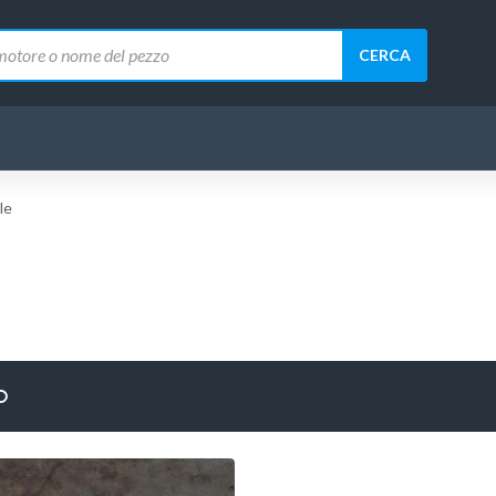
CERCA
le