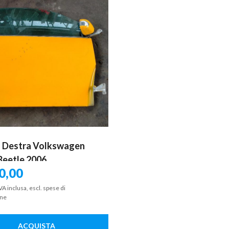
a Destra Volkswagen
eetle 2006
0,00
VA inclusa, escl. spese di
one
ACQUISTA