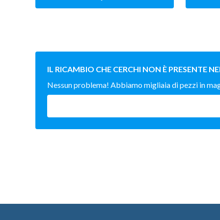
IL RICAMBIO CHE CERCHI NON È PRESENTE NE
Nessun problema! Abbiamo migliaia di pezzi in magaz