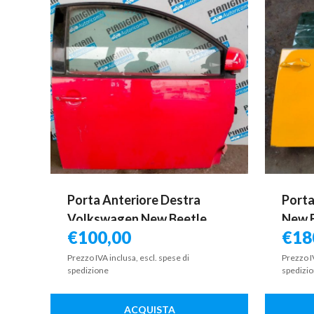
Porta Anteriore Destra
Port
Volkswagen New Beetle
New B
€
100,00
€
18
1999
Prezzo IVA inclusa, escl. spese di
Prezzo I
spedizione
spedizi
ACQUISTA