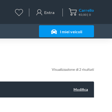
Carrello
Entra
€
0,00
0
I miei veicoli
Visualizzazione di 2 risultati
Modifica