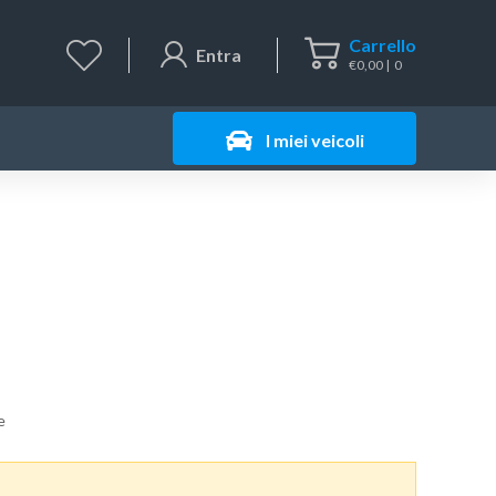
Carrello
Entra
€
0,00
0
I miei veicoli
e