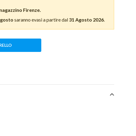
magazzino Firenze.
Agosto
saranno evasi a partire dal
31 Agosto 2026
.
RELLO