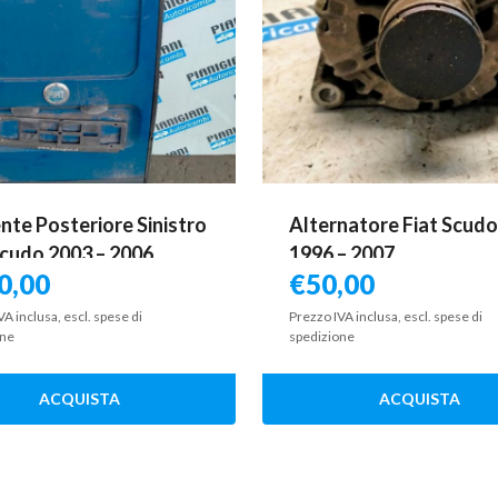
nte Posteriore Sinistro
Alternatore Fiat Scud
Scudo 2003 – 2006
1996 – 2007
0,00
€
50,00
VA inclusa, escl. spese di
Prezzo IVA inclusa, escl. spese di
one
spedizione
ACQUISTA
ACQUISTA