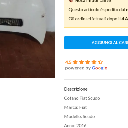
Nota importante
Questo articolo è spedito dal
Gli ordini effettuati dopo il
4 
AGGIUNGI AL CAR
4.5
powered by
G
o
o
g
l
e
Descrizione
Cofano Fiat Scudo
Marca: Fiat
Modello: Scudo
Anno: 2016