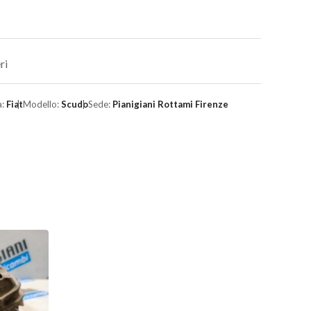
ri
a:
Fiat
Modello:
Scudo
Sede:
Pianigiani Rottami Firenze