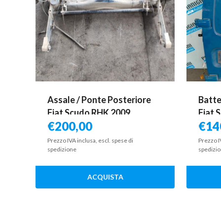
Assale / Ponte Posteriore
Batte
Fiat Scudo RHK 2009
Fiat 
€
200,00
€
14
Prezzo IVA inclusa, escl. spese di
Prezzo I
spedizione
spedizi
ACQUISTA