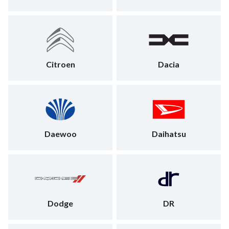
Citroen
Dacia
Daewoo
Daihatsu
Dodge
DR