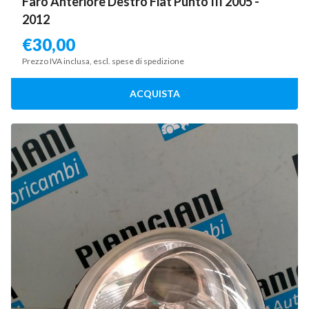
Faro Anteriore Destro Fiat Punto III 2005 -
2012
€
30,00
Prezzo IVA inclusa, escl. spese di spedizione
ACQUISTA