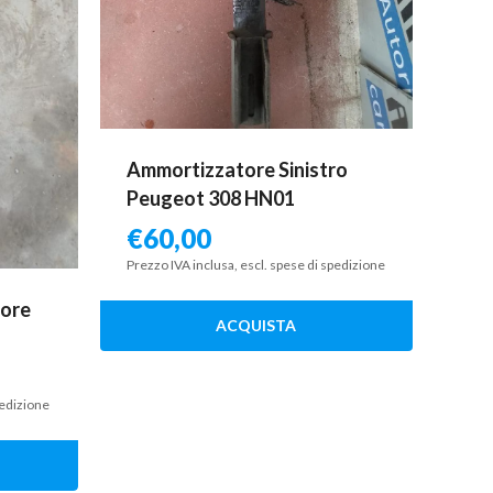
Ammortizzatore Sinistro
Peugeot 308 HN01
€
60,00
Prezzo IVA inclusa, escl. spese di spedizione
iore
ACQUISTA
pedizione