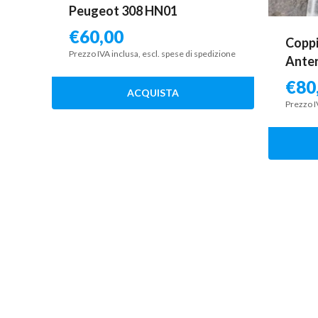
Peugeot 308 HN01
€
60,00
Coppi
Prezzo IVA inclusa, escl. spese di spedizione
Anter
€
80
ACQUISTA
Prezzo I