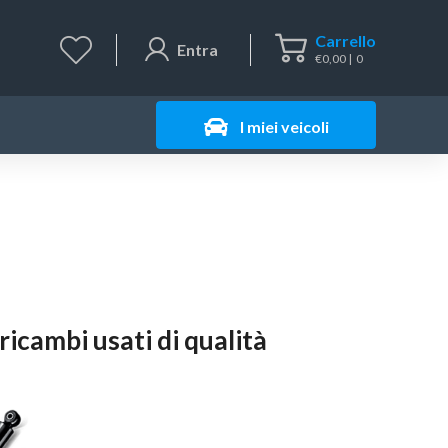
Carrello
Entra
€
0,00
0
I miei veicoli
icambi usati di qualità