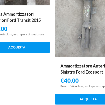
a Ammortizzatori
iori Ford Transit 2015
,00
VA inclusa, escl. spese di spedizione
ACQUISTA
Ammortizzatore Anter
Sinistro Ford Ecosport
€
40,00
Prezzo IVA inclusa, escl. spese di s
ACQUISTA