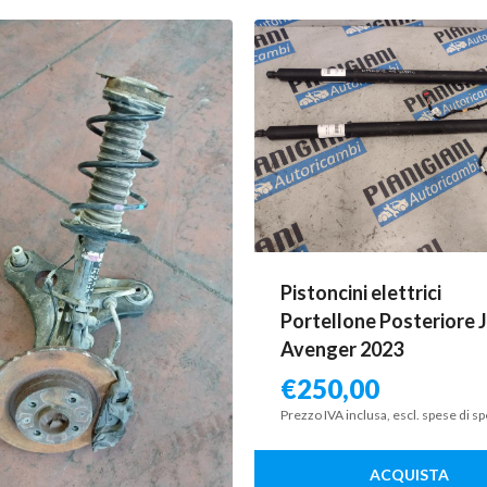
Pistoncini elettrici
Portellone Posteriore 
Avenger 2023
€
250,00
Prezzo IVA inclusa, escl. spese di s
ACQUISTA