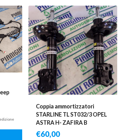
Jeep
Coppia ammortizzatori
STARLINE TL ST032/3 OPEL
pedizione
ASTRA H- ZAFIRA B
€
60,00