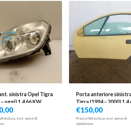
ant. sinistra Opel Tigra
Porta anteriore sinistr
 – oggi) 1.4 66 KW
Tigra (1994 – 2000) 1.4
0,00
€
150,00
ina 93164317 Z14XEP
KW benzina 9115361 
VA inclusa, escl. spese di
Prezzo IVA inclusa, escl. spese di
one
spedizione