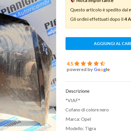
Nota importante
Questo articolo è spedito dal
Gli ordini effettuati dopo il
4 
AGGIUNGI AL CAR
4.5
powered by
G
o
o
g
l
e
Descrizione
*VIAF*
Cofano di colore nero
Marca: Opel
Modello: Tigra