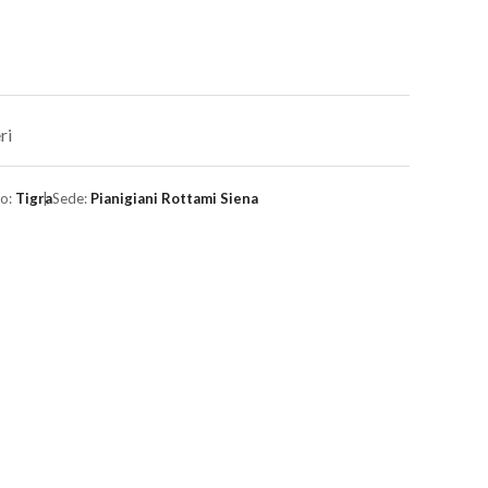
ri
lo:
Tigra
Sede:
Pianigiani Rottami Siena