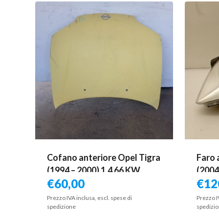
Cofano anteriore Opel Tigra
Faro 
(1994 – 2000) 1.4 66 KW
(2004
€
60,00
€
12
benzina 90481141 X14XE
benz
Prezzo IVA inclusa, escl. spese di
Prezzo I
spedizione
spedizi