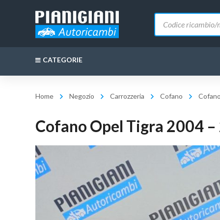
Ricerca
prodotti
CATEGORIE
Home
Negozio
Carrozzeria
Cofano
Cofano
Cofano Opel Tigra 2004 –