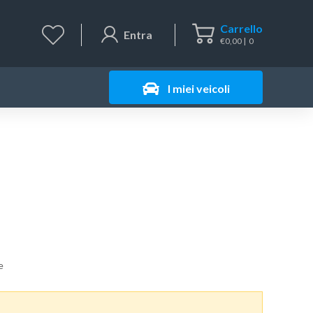
Carrello
Entra
€
0,00
0
I miei veicoli
e