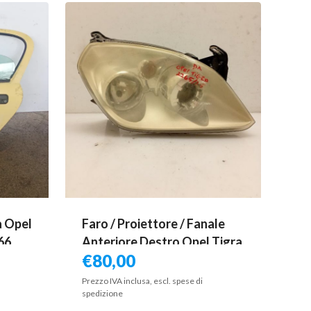
a Opel
Faro / Proiettore / Fanale
 66
Anteriore Destro Opel Tigra
€
80,00
X14XE
2004 – 2009
Prezzo IVA inclusa, escl. spese di
spedizione