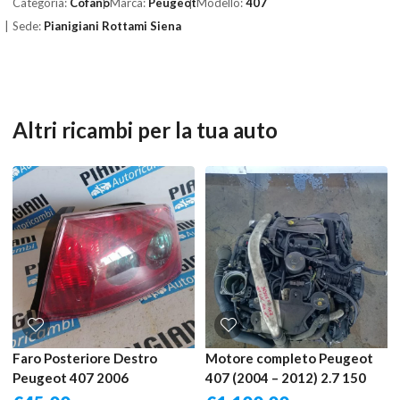
Categoria:
Cofano
Marca:
Peugeot
Modello:
407
Sede:
Pianigiani Rottami Siena
Altri ricambi per la tua auto
Faro Posteriore Destro
Motore completo Peugeot
Peugeot 407 2006
407 (2004 – 2012) 2.7 150
KW diesel UHZ