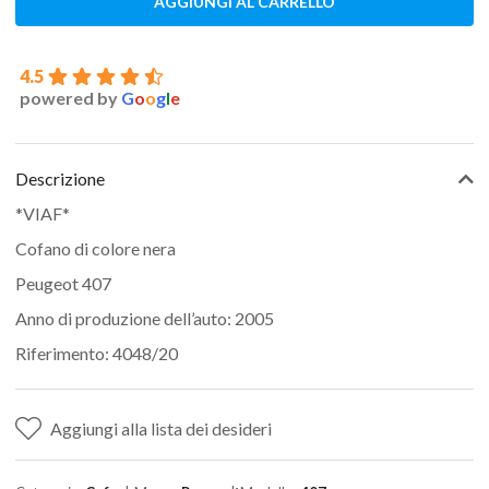
AGGIUNGI AL CARRELLO
4.5
powered by
G
o
o
g
l
e
Descrizione
*VIAF*
Cofano di colore nera
Peugeot 407
Anno di produzione dell’auto: 2005
Riferimento: 4048/20
Aggiungi alla lista dei desideri