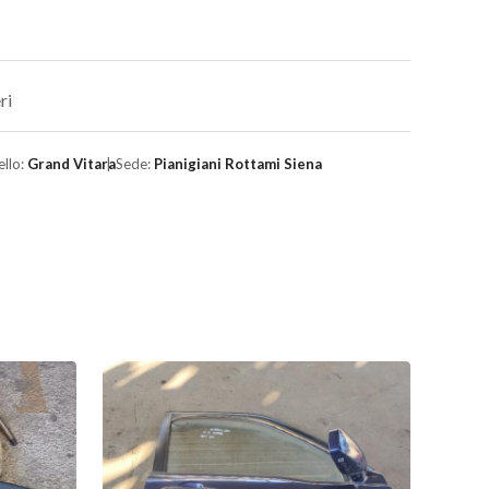
ri
llo:
Grand Vitara
Sede:
Pianigiani Rottami Siena