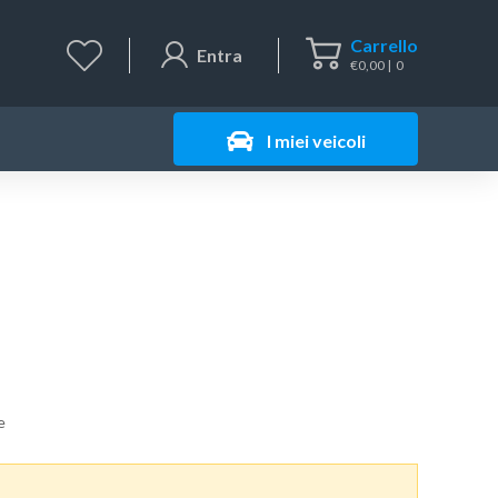
Carrello
Entra
€
0,00
0
I miei veicoli
e