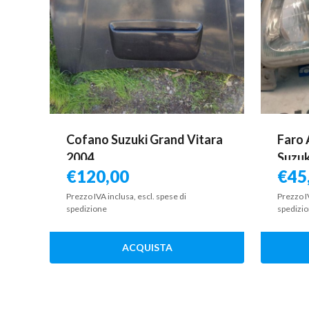
Cofano Suzuki Grand Vitara
Faro 
2004
Suzuk
€
120,00
€
45
Prezzo IVA inclusa, escl. spese di
Prezzo I
spedizione
spedizi
ACQUISTA