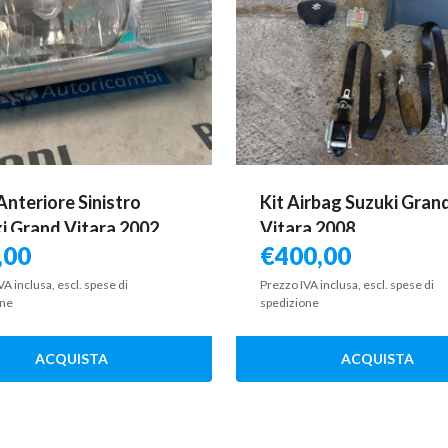
Anteriore Sinistro
Kit Airbag Suzuki Gran
i Grand Vitara 2002
Vitara 2008
,00
€
400,00
VA inclusa, escl. spese di
Prezzo IVA inclusa, escl. spese di
one
spedizione
ACQUISTA
ACQUISTA