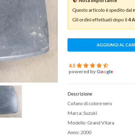
Nota importante
Questo articolo è spedito dal
Gli ordini effettuati dopo il
4 
AGGIUNGI AL CAR
4.5
powered by
G
o
o
g
l
e
Descrizione
Cofano di colore nero
Marca: Suzuki
Modello: Grand Vitara
Anno: 2000