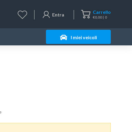
Carrello
Entra
€
0,00
0
I miei veicoli
e