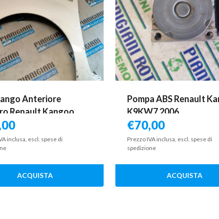
ango Anteriore
Pompa ABS Renault K
tro Renault Kangoo
K9KW7 2006
,00
€
70,00
VA inclusa, escl. spese di
Prezzo IVA inclusa, escl. spese di
one
spedizione
ACQUISTA
ACQUISTA