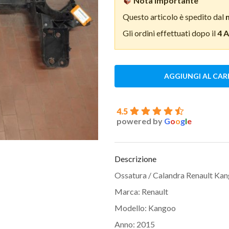
Nota importante
Questo articolo è spedito dal
Gli ordini effettuati dopo il
4 
AGGIUNGI AL CAR
4.5
powered by
G
o
o
g
l
e
Descrizione
Ossatura / Calandra Renault Ka
Marca: Renault
Modello: Kangoo
Anno: 2015