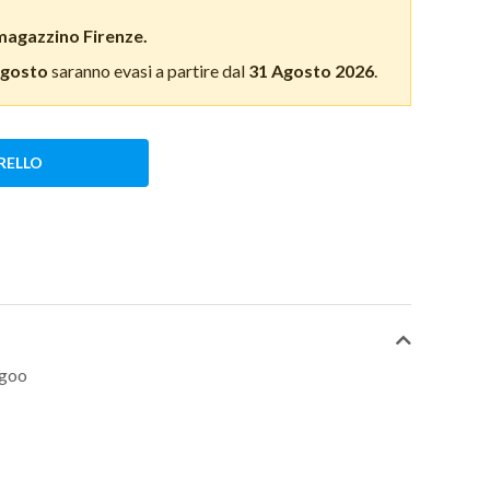
magazzino Firenze.
Agosto
saranno evasi a partire dal
31 Agosto 2026
.
RELLO
ngoo