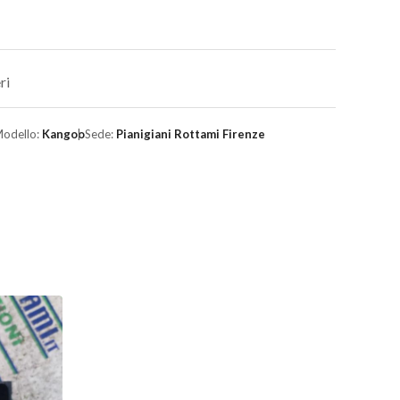
ri
odello:
Kangoo
Sede:
Pianigiani Rottami Firenze