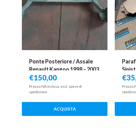
Ponte Posteriore / Assale
Paraf
Renault Kangoo 1998 – 2003
Sinis
€
150,00
€
35
2012
Prezzo IVA inclusa, escl. spese di
Prezzo I
spedizione
spedizi
ACQUISTA