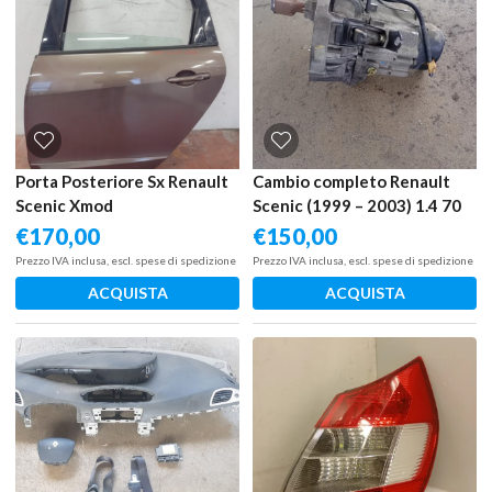
Porta Posteriore Sx Renault
Cambio completo Renault
Scenic Xmod
Scenic (1999 – 2003) 1.4 70
KW benzina 7701723235
€
170,00
€
150,00
K4J C7
Prezzo IVA inclusa, escl. spese di spedizione
Prezzo IVA inclusa, escl. spese di spedizione
ACQUISTA
ACQUISTA