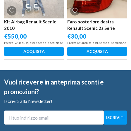
Kit Airbag Renault Scenic
Faro posteriore destra
2010
Renault Scenic 2a Serie
(2003 – 2009) 1.6 82 KW
€
550,00
€
30,00
benzina 8200474327 K4M
Prezzo IVA inclusa, escl. spese di spedizione
Prezzo IVA inclusa, escl. spese di spedizione
T7
ACQUISTA
ACQUISTA
Vuoi ricevere in anteprima sconti e
promozioni?
Iscriviti alla Newsletter!