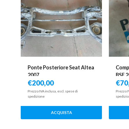
Ponte Posteriore Seat Altea
Compr
2007
BSE 
€
200,00
€
70
Prezzo IVA inclusa, escl. spese di
Prezzo I
spedizione
spedizi
ACQUISTA