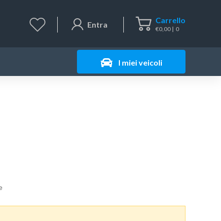
Carrello
Entra
€
0,00
0
I miei veicoli
e