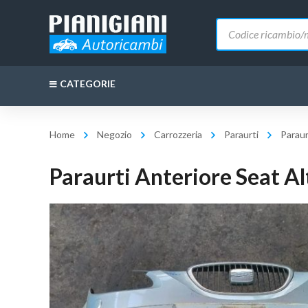
Ricerca
prodotti
CATEGORIE
Home
Negozio
Carrozzeria
Paraurti
Paraur
Paraurti Anteriore Seat A