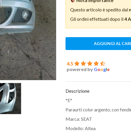
Nota importante
Questo articolo è spedito dal
Gli ordini effettuati dopo il
4 
AGGIUNGI AL CAR
4.5
powered by
G
o
o
g
l
e
Descrizione
*E*
Paraurti color argento, con fend
Marca: SEAT
Modello: Altea