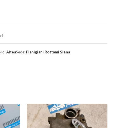
ri
llo:
Altea
Sede:
Pianigiani Rottami Siena