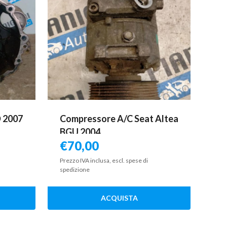
D 2007
Compressore A/C Seat Altea
BGU 2004
€
70,00
Prezzo IVA inclusa, escl. spese di
spedizione
ACQUISTA