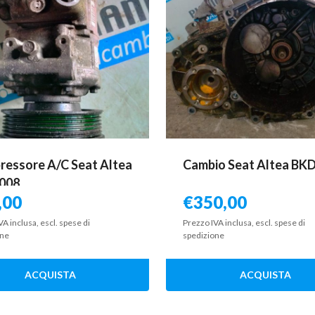
essore A/C Seat Altea
Cambio Seat Altea BK
2008
,00
€
350,00
VA inclusa, escl. spese di
Prezzo IVA inclusa, escl. spese di
one
spedizione
ACQUISTA
ACQUISTA