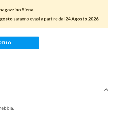
magazzino Siena.
Agosto
saranno evasi a partire dal
24 Agosto 2026.
RELLO
inebbia.