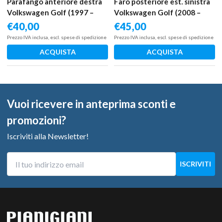
Parafango anteriore destra
Faro posteriore est. sinistra
Volkswagen Golf (1997 –
Volkswagen Golf (2008 –
2006) 1.6 77 KW benzina
oggi) 1.4 90 KW benzina
€
40,00
€
45,00
1JE821022A AUS
5K0945095N CAX
Prezzo IVA inclusa, escl. spese di spedizione
Prezzo IVA inclusa, escl. spese di spedizione
ACQUISTA
ACQUISTA
Vuoi ricevere in anteprima sconti e
promozioni?
Iscriviti alla Newsletter!