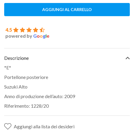
AGGIUNGI AL CARRELLO
4.5
powered by
G
o
o
g
l
e
Descrizione
*E*
Portellone posteriore
Suzuki Alto
Anno di produzione dell’auto: 2009
Riferimento: 1228/20
Aggiungi alla lista dei desideri