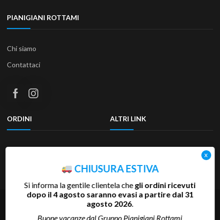
PIANIGIANI ROTTAMI
Chi siamo
Contattaci
ORDINI
ALTRI LINK
Termini e condizioni
Privacy Policy
Resi & Rimborsi
Accessibilità
CHIUSURA ESTIVA
Si informa la gentile clientela che
gli ordini ricevuti
dopo il 4 agosto saranno evasi a partire dal 31
Copyright 2025 Pianigiani Rottami Srl | P.Iva 00655510527 | REA
agosto 2026
.
SI-81793 | Cap.Soc. 600.000 €
Buone vacanze dal Gruppo Pianigiani Rottami