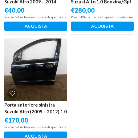
Suzuki Alto 2009 – 2014
Suzuki Alto 1.0 Benzina/Gpl
– 50Kw – 68Cv K10B 1998 –
€
40,00
€
280,00
2020
Prezzo IVA inclusa, escl. spese di spedizione
Prezzo IVA inclusa, escl. spese di spedizione
ACQUISTA
ACQUISTA
Porta anteriore sinistra
Suzuki Alto (2009 – 2012) 1.0
50 KW benzina
€
170,00
68002M68K10000 K10B
Prezzo IVA inclusa, escl. spese di spedizione
ACQUISTA