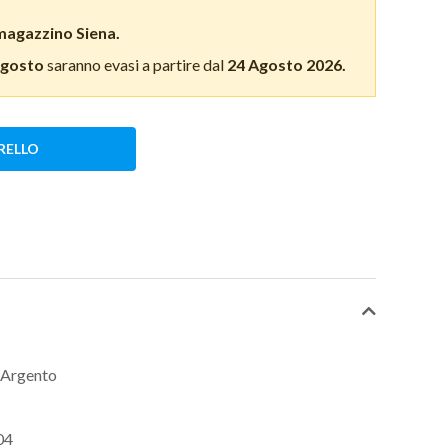
magazzino Siena.
Agosto
saranno evasi a partire dal
24 Agosto 2026.
RELLO
e Argento
04