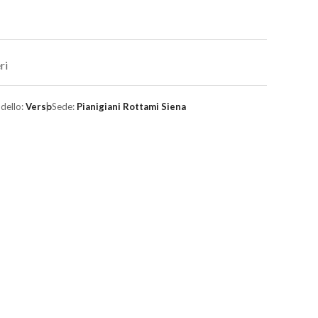
ri
dello:
Verso
Sede:
Pianigiani Rottami Siena