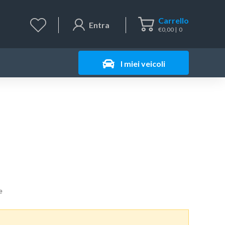
Carrello
Entra
€
0,00
0
I miei veicoli
e