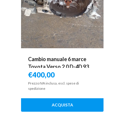
Cambio manuale 6 marce
Toyota Verso 2.0 D-4D 93
€
400,00
KW 1ADFTV 2009 – 2013
Prezzo IVA inclusa, escl. spese di
spedizione
ACQUISTA