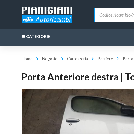
Ricerca
prodotti
CATEGORIE
Home
Negozio
Carrozzeria
Portiere
Porta
Porta Anteriore destra | T