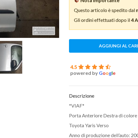
Nota importante
Questo articolo è spedito dal
Gli ordini effettuati dopo il
4 
AGGIUNGI AL CAR
4.5
powered by
G
o
o
g
l
e
Descrizione
*VIAF*
Porta Anteriore Destra di color
Toyota Yaris Verso
Anno di produzione dell’auto: 20