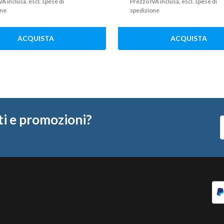
VA inclusa, escl. spese di
Prezzo IVA inclusa, escl. spese di
one
spedizione
ACQUISTA
ACQUISTA
ti e promozioni?