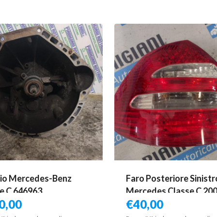
io Mercedes-Benz
Faro Posteriore Sinistr
e C 646963
Mercedes Classe C 200
0,00
€
40,00
2004