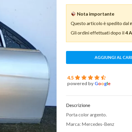
Nota importante
Questo articolo è spedito dal
Gli ordini effettuati dopo il
4 
AGGIUNGI AL CAR
4.5
powered by
G
o
o
g
l
e
Descrizione
Porta color argento.
Marca: Mercedes-Benz