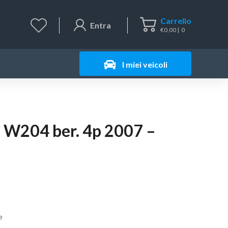
Carrello
Entra
€
0,00
0
I miei veicoli
C W204 ber. 4p 2007 –
e