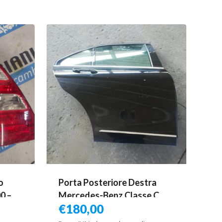
o
Porta Posteriore Destra
0 –
Mercedes-Benz Classe C
€
180,00
2008