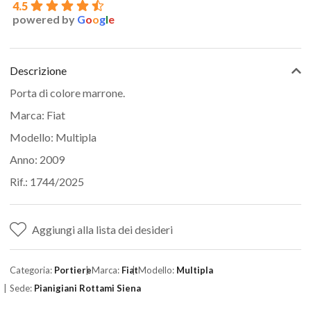
4.5
powered by
G
o
o
g
l
e
Descrizione
Porta di colore marrone.
Marca: Fiat
Modello: Multipla
Anno: 2009
Rif.: 1744/2025
Aggiungi alla lista dei desideri
Categoria:
Portiere
Marca:
Fiat
Modello:
Multipla
Sede:
Pianigiani Rottami Siena