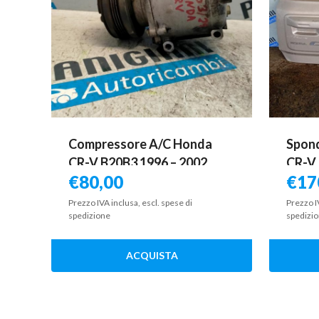
Compressore A/C Honda
Spond
CR-V B20B3 1996 – 2002
CR-V 
€
80,00
€
17
Prezzo IVA inclusa, escl. spese di
Prezzo I
spedizione
spedizi
ACQUISTA