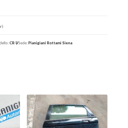
ri
ello:
CR-V
Sede:
Pianigiani Rottami Siena