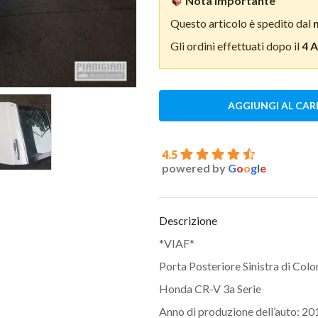
Nota importante
Questo articolo è spedito dal
Gli ordini effettuati dopo il
4 
AGGIUNGI AL CAR
4.5
powered by
G
o
o
g
l
e
Descrizione
*VIAF*
Porta Posteriore Sinistra di Col
Honda CR-V 3a Serie
Anno di produzione dell’auto: 20