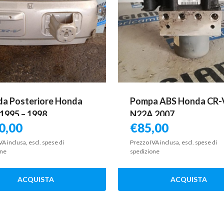
a Posteriore Honda
Pompa ABS Honda CR-
1995 – 1998
N22A 2007
0,00
€
85,00
VA inclusa, escl. spese di
Prezzo IVA inclusa, escl. spese di
one
spedizione
ACQUISTA
ACQUISTA