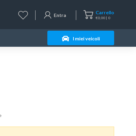
Carrello
Entra
€
0,00
0
I miei veicoli
e