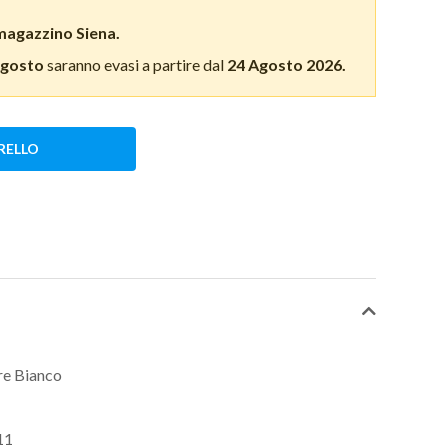
magazzino Siena.
Agosto
saranno evasi a partire dal
24 Agosto 2026.
RELLO
ore Bianco
11