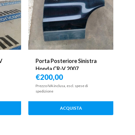
V
Porta Posteriore Sinistra
Honda CR-V 2007
€
200,00
Prezzo IVA inclusa, escl. spese di
spedizione
ACQUISTA