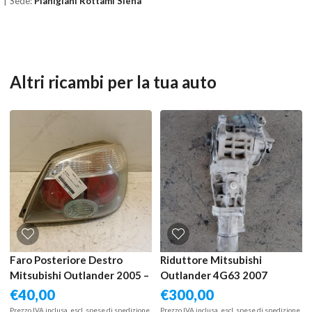
Sede:
Pianigiani Rottami Siena
Altri ricambi per la tua auto
Faro Posteriore Destro
Riduttore Mitsubishi
Mitsubishi Outlander 2005 –
Outlander 4G63 2007
2009
€
40,00
€
300,00
Prezzo IVA inclusa, escl. spese di spedizione
Prezzo IVA inclusa, escl. spese di spedizione