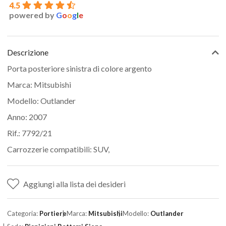
4.5
powered by
G
o
o
g
l
e
Descrizione
Porta posteriore sinistra di colore argento
Marca: Mitsubishi
Modello: Outlander
Anno: 2007
Rif.: 7792/21
Carrozzerie compatibili: SUV,
Aggiungi alla lista dei desideri
Categoria:
Portiere
Marca:
Mitsubishi
Modello:
Outlander