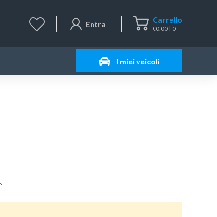
Carrello
Entra
€
0,00
0
I miei veicoli
e