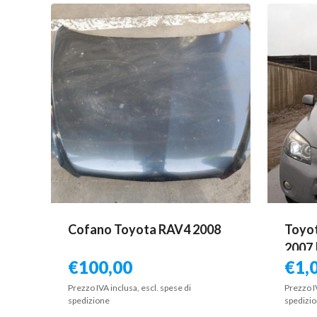
Cofano Toyota RAV4 2008
Toyot
2007 
€
100,00
€
1,
PER 
Prezzo IVA inclusa, escl. spese di
Prezzo I
spedizione
spedizi