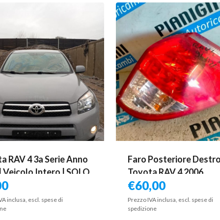
a RAV 4 3a Serie Anno
Faro Posteriore Destr
| Veicolo Intero | SOLO
Toyota RAV 4 2006
00
€
60,00
RICAMBI
VA inclusa, escl. spese di
Prezzo IVA inclusa, escl. spese di
one
spedizione