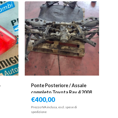
o
Ponte Posteriore / Assale
completo Toyota Rav 4 2008
€
400,00
Prezzo IVA inclusa, escl. spese di
spedizione