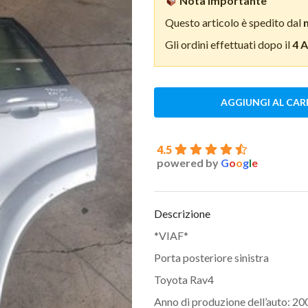
Nota importante
Questo articolo è spedito dal
Gli ordini effettuati dopo il
4 
AGGIUNGI AL CAR
4.5
powered by
G
o
o
g
l
e
Descrizione
*VIAF*
Porta posteriore sinistra
Toyota Rav4
Anno di produzione dell’auto: 20