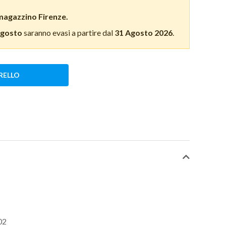
magazzino Firenze.
Agosto
saranno evasi a partire dal
31 Agosto 2026
.
RELLO
02