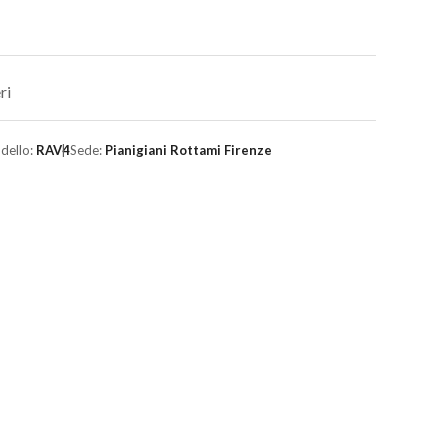
ri
dello:
RAV4
Sede:
Pianigiani Rottami Firenze