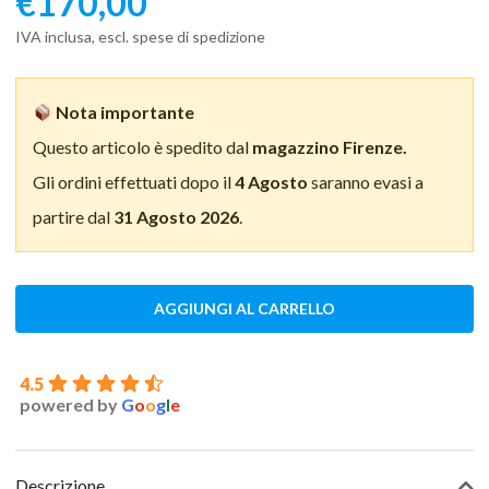
€
170,00
IVA inclusa, escl. spese di spedizione
Nota importante
Questo articolo è spedito dal
magazzino Firenze.
Gli ordini effettuati dopo il
4 Agosto
saranno evasi a
partire dal
31 Agosto 2026
.
AGGIUNGI AL CARRELLO
4.5
powered by
G
o
o
g
l
e
Descrizione