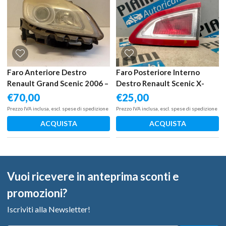
Faro Anteriore Destro
Faro Posteriore Interno
Renault Grand Scenic 2006 –
Destro Renault Scenic X-
2010
Mod 2009 – 2013
€
70,00
€
25,00
Prezzo IVA inclusa, escl. spese di spedizione
Prezzo IVA inclusa, escl. spese di spedizione
ACQUISTA
ACQUISTA
Vuoi ricevere in anteprima sconti e
promozioni?
Iscriviti alla Newsletter!