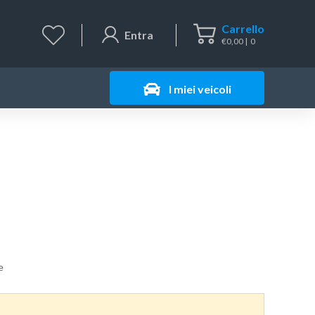
Carrello
Entra
€
0,00
0
I miei veicoli
e