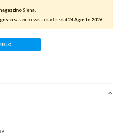
magazzino Siena.
Agosto
saranno evasi a partire dal
24 Agosto 2026.
RELLO
89