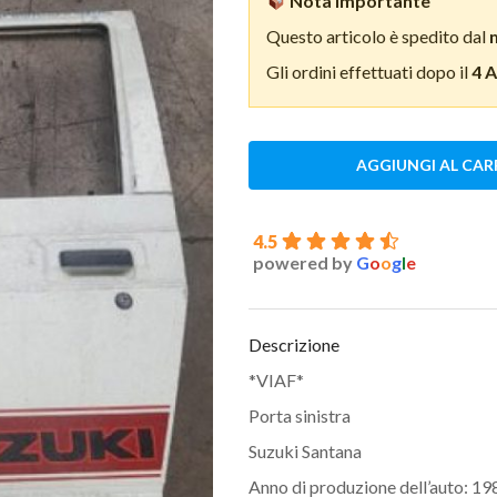
Nota importante
Questo articolo è spedito dal
Gli ordini effettuati dopo il
4 
AGGIUNGI AL CAR
4.5
powered by
G
o
o
g
l
e
Descrizione
*VIAF*
Porta sinistra
Suzuki Santana
Anno di produzione dell’auto: 19