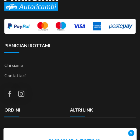
PIANIGIANI ROTTAMI
Chi siamo
Contattaci
ORDINI
ALTRI LINK
Termini e condizioni
Privacy Policy
Resi & Rimborsi
Accessibilità