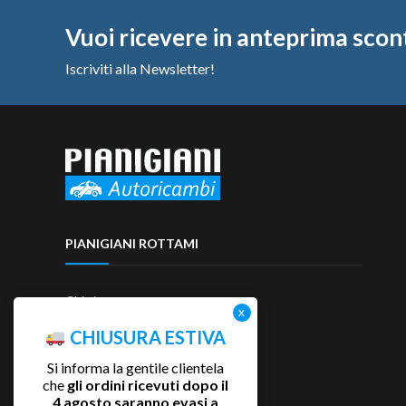
Vuoi ricevere in anteprima scon
Iscriviti alla Newsletter!
PIANIGIANI ROTTAMI
Chi siamo
Contattaci
CHIUSURA ESTIVA
Si informa la gentile clientela
che
gli ordini ricevuti dopo il
4 agosto saranno evasi a