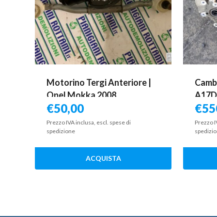
Motorino Tergi Anteriore |
Camb
Opel Mokka 2008
A17DT
€
50,00
€
55
Prezzo IVA inclusa, escl. spese di
Prezzo I
spedizione
spedizi
ACQUISTA