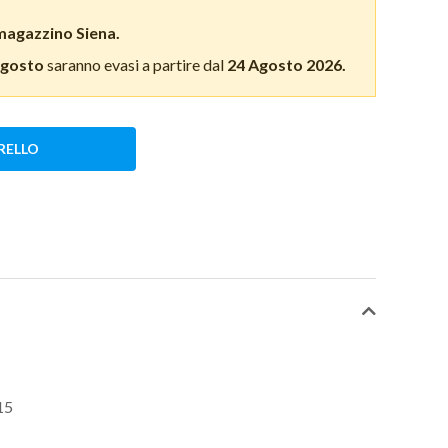
magazzino Siena.
Agosto
saranno evasi a partire dal
24 Agosto 2026.
RELLO
15