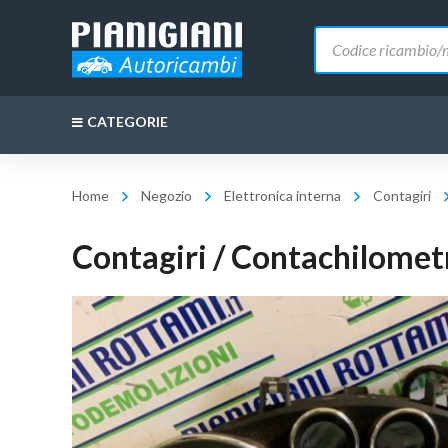
Ricerca
prodotti
CATEGORIE
Home
Negozio
Elettronica interna
Contagiri
Contagiri / Contachilomet