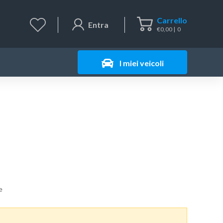
Carrello
Entra
€
0,00
0
I miei veicoli
e