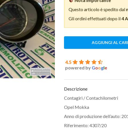
Nota importante
Questo articolo è spedito dal
Gli ordini effettuati dopo il
4 
AGGIUNGI AL CAR
4.5
powered by
G
o
o
g
l
e
Descrizione
Contagiri / Contachilometri
Opel Mokka
Anno di produzione dell’auto: 20
Riferimento: 4307/20