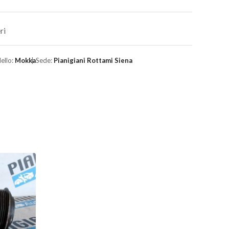
ri
ello:
Mokka
Sede:
Pianigiani Rottami Siena