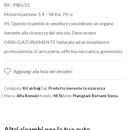
Rif.: 9981/21
Motorizzazione: 1.4 – 58 Kw 79 cv
P.S. Questo ricambio in vendita è considerato un organo
inerente alla sicurezza del veicolo. Deve essere
OBBLIGATORIAMENTE fatturato ad un installatore
professionista. (Carrozzeria, officina meccanica, gommista).
Aggiungi alla lista dei desideri
Categoria:
Kit airbag
Tag:
Prodotto inerente la sicurezza
Marca:
Alfa Romeo
Modello:
MiTo
Sede:
Pianigiani Rottami Siena
Altri ricambi per la tua auto