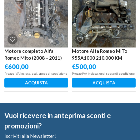
Motore completo Alfa
Motore Alfa Romeo MiTo
Romeo Mito (2008 – 2011)
955A1000 210.000 KM
1.6 88 KW diesel 955A3000
€
600,00
€
500,00
Prezzo IVA inclusa, escl. spese di spedizione
Prezzo IVA inclusa, escl. spese di spedizione
ACQUISTA
ACQUISTA
Vuoi ricevere in anteprima sconti e
promozioni?
Iscriviti alla Newsletter!