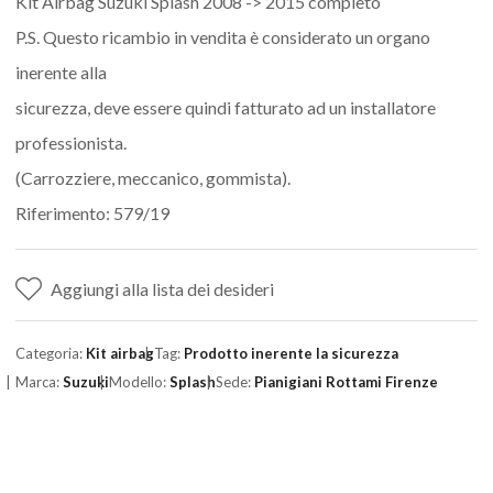
Kit Airbag Suzuki Splash 2008 -> 2015 completo
P.S. Questo ricambio in vendita è considerato un organo
inerente alla
sicurezza, deve essere quindi fatturato ad un installatore
professionista.
(Carrozziere, meccanico, gommista).
Riferimento: 579/19
Aggiungi alla lista dei desideri
Categoria:
Kit airbag
Tag:
Prodotto inerente la sicurezza
Marca:
Suzuki
Modello:
Splash
Sede:
Pianigiani Rottami Firenze