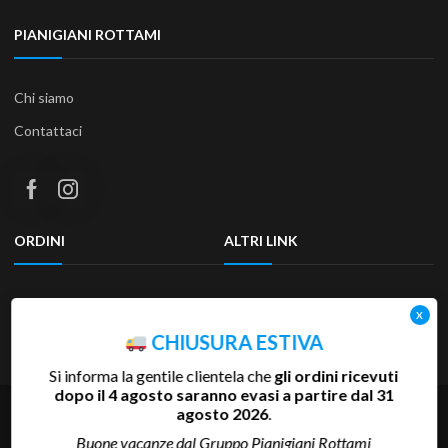
PIANIGIANI ROTTAMI
Chi siamo
Contattaci
ORDINI
ALTRI LINK
Termini e condizioni
Privacy Policy
Resi & Rimborsi
Accessibilità
CHIUSURA ESTIVA
Si informa la gentile clientela che
gli ordini ricevuti
dopo il 4 agosto saranno evasi a partire dal 31
agosto 2026
.
Copyright 2025 Pianigiani Rottami Srl | P.Iva 00655510527 | REA
SI-81793 | Cap.Soc. 600.000 €
Buone vacanze dal Gruppo Pianigiani Rottami