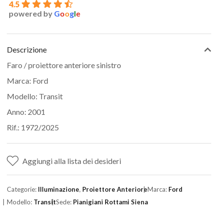
4.5
powered by
G
o
o
g
l
e
Descrizione
Faro / proiettore anteriore sinistro
Marca: Ford
Modello: Transit
Anno: 2001
Rif.: 1972/2025
Aggiungi alla lista dei desideri
Categorie:
Illuminazione
,
Proiettore Anteriore
Marca:
Ford
Modello:
Transit
Sede:
Pianigiani Rottami Siena