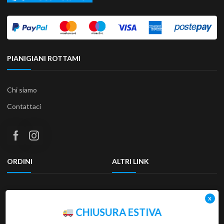
PIANIGIANI ROTTAMI
Chi siamo
Contattaci
ORDINI
ALTRI LINK
Termini e condizioni
Privacy Policy
Resi & Rimborsi
Accessibilità
CHIUSURA ESTIVA