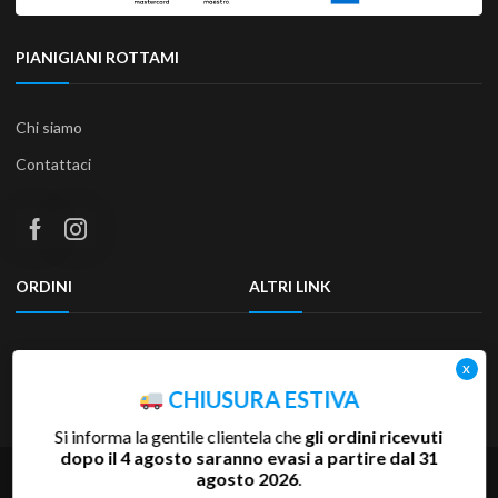
PIANIGIANI ROTTAMI
Chi siamo
Contattaci
ORDINI
ALTRI LINK
Termini e condizioni
Privacy Policy
Resi & Rimborsi
Accessibilità
CHIUSURA ESTIVA
Si informa la gentile clientela che
gli ordini ricevuti
dopo il 4 agosto saranno evasi a partire dal 31
agosto 2026
.
Copyright 2025 Pianigiani Rottami Srl | P.Iva 00655510527 | REA