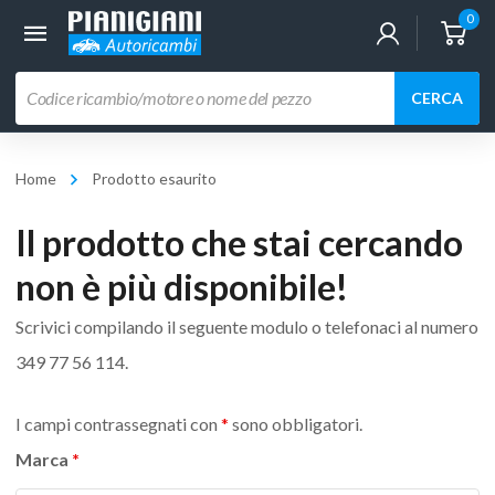
0
Ricerca
CERCA
prodotti
Home
Prodotto esaurito
Il prodotto che stai cercando
non è più disponibile!
Scrivici compilando il seguente modulo o telefonaci al numero
349 77 56 114
.
I campi contrassegnati con
*
sono obbligatori.
Marca
*