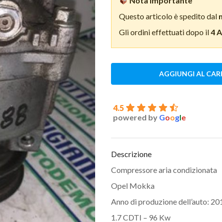
Nota importante
Questo articolo è spedito dal
Gli ordini effettuati dopo il
4 
AGGIUNGI AL CAR
4.5
powered by
G
o
o
g
l
e
Descrizione
Compressore aria condizionata
Opel Mokka
Anno di produzione dell’auto: 20
1.7 CDTI – 96 Kw