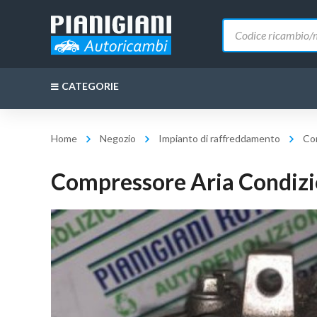
Ricerca
prodotti
CATEGORIE
Home
Negozio
Impianto di raffreddamento
Com
Compressore Aria Condiz