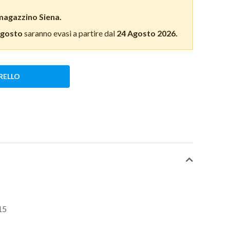
magazzino Siena.
Agosto
saranno evasi a partire dal
24 Agosto 2026.
RELLO
15