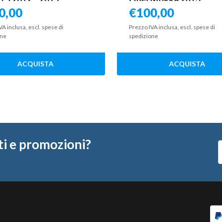
0,00
€
100,00
VA inclusa, escl. spese di
Prezzo IVA inclusa, escl. spese di
one
spedizione
ACQUISTA
ACQUISTA
ti e promozioni?