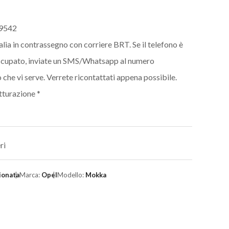
29542
alia in contrassegno con corriere BRT. Se il telefono è
ccupato, inviate un SMS/Whatsapp al numero
 che vi serve. Verrete ricontattati appena possibile.
tturazione *
ri
ionata
Marca:
Opel
Modello:
Mokka