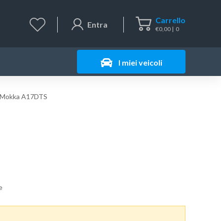
Carrello
Entra
€
0,00
0
I miei veicoli
l Mokka A17DTS
e