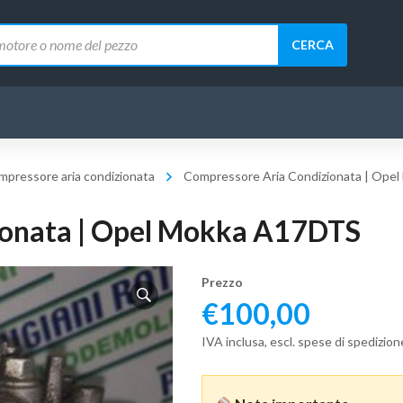
CERCA
pressore aria condizionata
Compressore Aria Condizionata | Ope
ionata | Opel Mokka A17DTS
Prezzo
€
100,00
IVA inclusa, escl. spese di spedizion