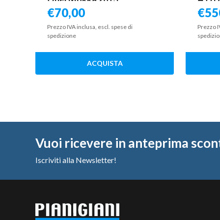
€
70,00
€
55
Prezzo IVA inclusa, escl. spese di
Prezzo I
spedizione
spedizi
ACQUISTA
Vuoi ricevere in anteprima scon
Iscriviti alla Newsletter!