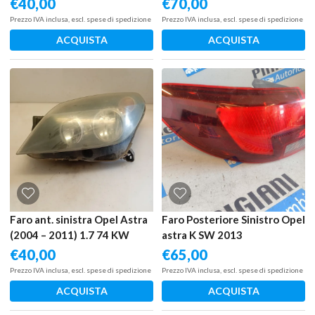
€
40,00
€
70,00
Prezzo IVA inclusa, escl. spese di spedizione
Prezzo IVA inclusa, escl. spese di spedizione
ACQUISTA
ACQUISTA
Faro ant. sinistra Opel Astra
Faro Posteriore Sinistro Opel
(2004 – 2011) 1.7 74 KW
astra K SW 2013
diesel 93190388 Z17DTH
€
40,00
€
65,00
Prezzo IVA inclusa, escl. spese di spedizione
Prezzo IVA inclusa, escl. spese di spedizione
ACQUISTA
ACQUISTA