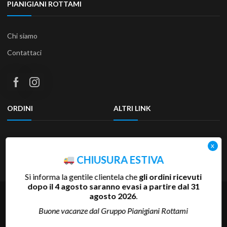
PIANIGIANI ROTTAMI
Chi siamo
Contattaci
ORDINI
ALTRI LINK
Termini e condizioni
Privacy Policy
Resi & Rimborsi
Accessibilità
CHIUSURA ESTIVA
Si informa la gentile clientela che
gli ordini ricevuti
dopo il 4 agosto saranno evasi a partire dal 31
agosto 2026
.
Copyright 2025 Pianigiani Rottami Srl | P.Iva 00655510527 | REA
SI-81793 | Cap.Soc. 600.000 €
Buone vacanze dal Gruppo Pianigiani Rottami
Credits:
Akaueb Srls