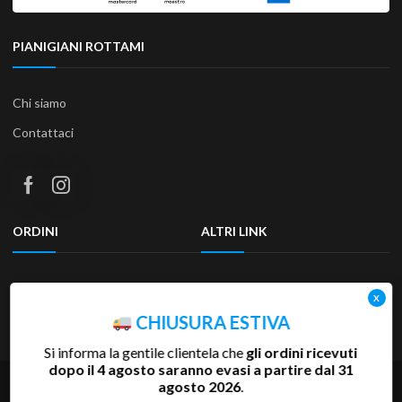
PIANIGIANI ROTTAMI
Chi siamo
Contattaci
ORDINI
ALTRI LINK
Termini e condizioni
Privacy Policy
Resi & Rimborsi
Accessibilità
CHIUSURA ESTIVA
Si informa la gentile clientela che
gli ordini ricevuti
dopo il 4 agosto saranno evasi a partire dal 31
agosto 2026
.
Copyright 2025 Pianigiani Rottami Srl | P.Iva 00655510527 | REA