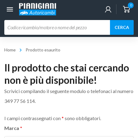
0
Ricerca
CERCA
prodotti
Home
Prodotto esaurito
Il prodotto che stai cercando
non è più disponibile!
Scrivici compilando il seguente modulo o telefonaci al numero
349 77 56 114
.
I campi contrassegnati con
*
sono obbligatori.
Marca
*