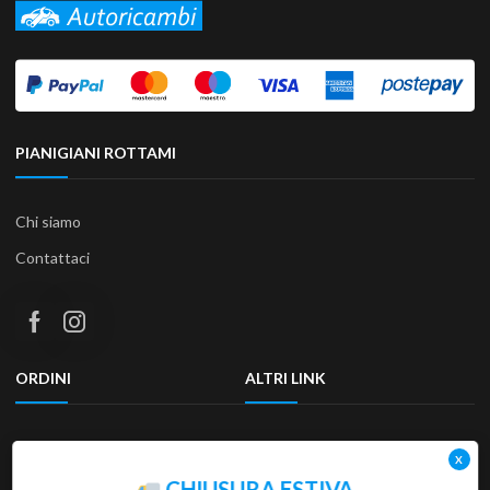
PIANIGIANI ROTTAMI
Chi siamo
Contattaci
ORDINI
ALTRI LINK
Termini e condizioni
Privacy Policy
Resi & Rimborsi
Accessibilità
CHIUSURA ESTIVA