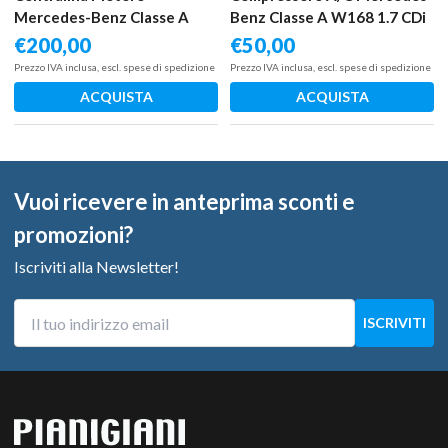
Mercedes-Benz Classe A
Benz Classe A W168 1.7 CDi
W177
70 KW 668942 2001 – 2004
€
200,00
€
50,00
Prezzo IVA inclusa, escl. spese di spedizione
Prezzo IVA inclusa, escl. spese di spedizione
ACQUISTA
ACQUISTA
Vuoi ricevere in anteprima sconti e
promozioni?
Iscriviti alla Newsletter!