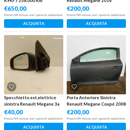
K9KF7 258.000 Km
Renault Megane 2014
€
650,00
€
200,00
Prezzo IVA inclusa, escl. spese di spedizione
Prezzo IVA inclusa, escl. spese di spedizione
ACQUISTA
ACQUISTA
Specchietto est.elettrico
Porta Anteriore Sinistra
sinistra Renault Megane 3a
Renault Megane Coupé 2008
Serie (2008 – oggi) 1.5 81 KW
– 2014
€
40,00
€
200,00
diesel 963020181R K9...
Prezzo IVA inclusa, escl. spese di spedizione
Prezzo IVA inclusa, escl. spese di spedizione
ACQUISTA
ACQUISTA