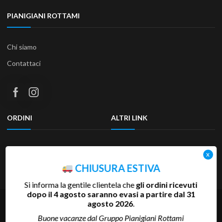
PIANIGIANI ROTTAMI
Chi siamo
Contattaci
ORDINI
ALTRI LINK
Termini e condizioni
Privacy Policy
Resi & Rimborsi
Accessibilità
CHIUSURA ESTIVA
Si informa la gentile clientela che
gli ordini ricevuti
dopo il 4 agosto saranno evasi a partire dal 31
agosto 2026
.
Copyright 2025 Pianigiani Rottami Srl | P.Iva 00655510527 | REA
SI-81793 | Cap.Soc. 600.000 €
Buone vacanze dal Gruppo Pianigiani Rottami