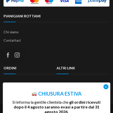
PIANIGIANI ROTTAMI
Chi siamo
Contattaci
ORDINI
ALTRI LINK
Termini e condizioni
Privacy Policy
Resi & Rimborsi
Accessibilità
CHIUSURA ESTIVA
Si informa la gentile clientela che
gli ordini ricevuti
dopo il 4 agosto saranno evasi a partire dal 31
agosto 2026
.
Copyright 2025 Pianigiani Rottami Srl | P.Iva 00655510527 | REA