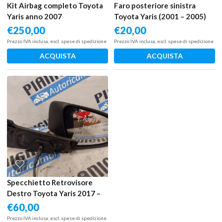
Kit Airbag completo Toyota
Faro posteriore sinistra
Yaris anno 2007
Toyota Yaris (2001 – 2005)
1.0 48 KW benzina
€
250,00
€
20,00
815610D070 1SZ FE
Prezzo IVA inclusa, escl. spese di spedizione
Prezzo IVA inclusa, escl. spese di spedizione
ACQUISTA
ACQUISTA
Specchietto Retrovisore
Destro Toyota Yaris 2017 –
2020
€
60,00
Prezzo IVA inclusa, escl. spese di spedizione