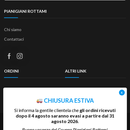
PIANIGIANI ROTTAMI
Chi siamo
Contattaci
ORDINI
ALTRI LINK
Termini e condizioni
Privacy Policy
Resi & Rimborsi
Accessibilità
CHIUSURA ESTIVA
Si informa la gentile clientela che
gli ordini ricevuti
dopo il 4 agosto saranno evasi a partire dal 31
Copyright 2025 Pianigiani Rottami Srl | P.Iva 00655510527 | REA
agosto 2026
.
SI-81793 | Cap.Soc. 600.000 €
Buone vacanze dal Gruppo Pianigiani Rottami