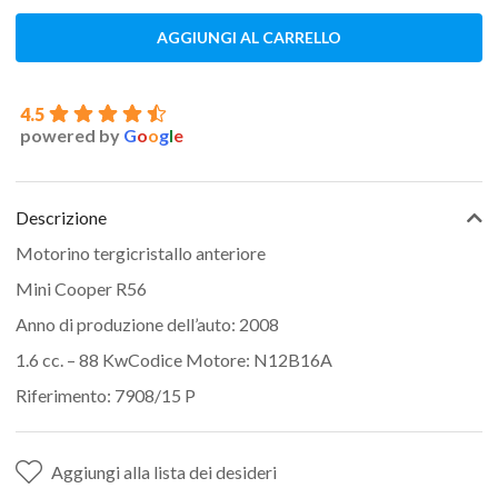
AGGIUNGI AL CARRELLO
4.5
powered by
G
o
o
g
l
e
Descrizione
Motorino tergicristallo anteriore
Mini Cooper R56
Anno di produzione dell’auto: 2008
1.6 cc. – 88 KwCodice Motore: N12B16A
Riferimento: 7908/15 P
Aggiungi alla lista dei desideri