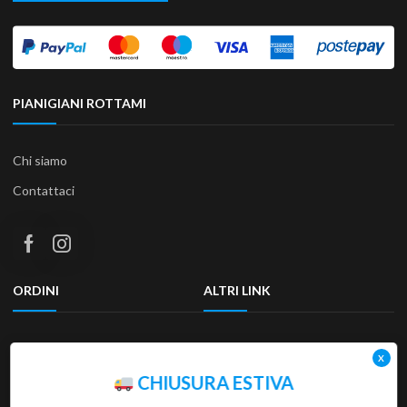
PIANIGIANI ROTTAMI
Chi siamo
Contattaci
ORDINI
ALTRI LINK
Termini e condizioni
Privacy Policy
Resi & Rimborsi
Accessibilità
CHIUSURA ESTIVA