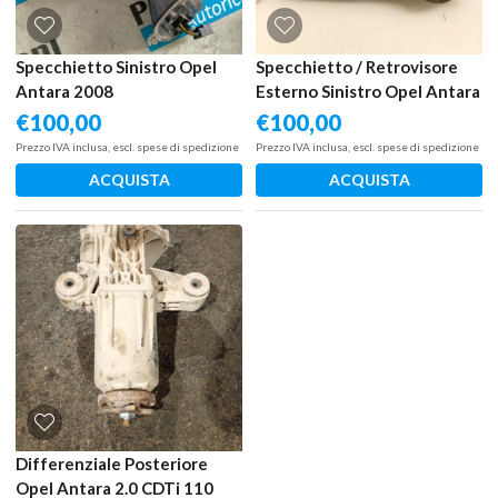
Specchietto Sinistro Opel
Specchietto / Retrovisore
Antara 2008
Esterno Sinistro Opel Antara
2006 – 2011
€
100,00
€
100,00
Prezzo IVA inclusa, escl. spese di spedizione
Prezzo IVA inclusa, escl. spese di spedizione
ACQUISTA
ACQUISTA
Differenziale Posteriore
Opel Antara 2.0 CDTi 110