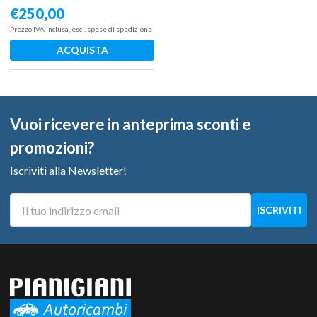
KW Z20S 2006 – 2011
€
250,00
Prezzo IVA inclusa, escl. spese di spedizione
ACQUISTA
Vuoi ricevere in anteprima sconti e
promozioni?
Iscriviti alla Newsletter!