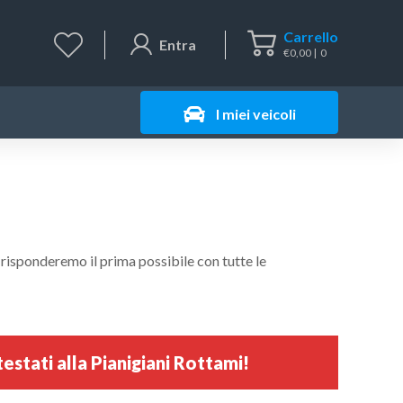
Carrello
Entra
€
0,00
0
I miei veicoli
 risponderemo il prima possibile con tutte le
stati alla Pianigiani Rottami!