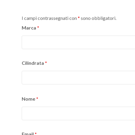
I campi contrassegnati con
*
sono obbligatori.
Marca
*
Cilindrata
*
Nome
*
Email
*