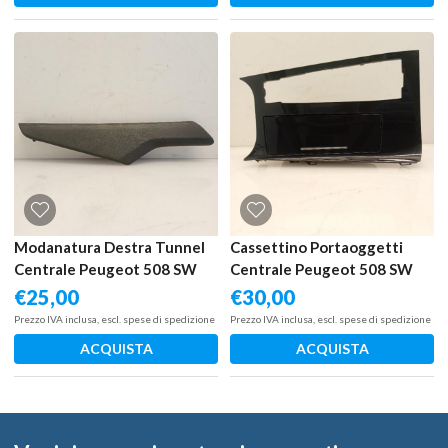
Modanatura Destra Tunnel
Cassettino Portaoggetti
Centrale Peugeot 508 SW
Centrale Peugeot 508 SW
GT Line 2018-2025
GT Line 2018-2025
€
25,00
€
30,00
Prezzo IVA inclusa, escl. spese di spedizione
Prezzo IVA inclusa, escl. spese di spedizione
ACQUISTA
ACQUISTA