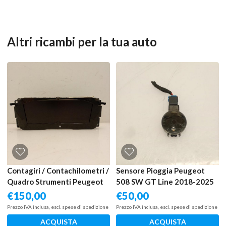
Altri ricambi per la tua auto
Contagiri / Contachilometri /
Sensore Pioggia Peugeot
Quadro Strumenti Peugeot
508 SW GT Line 2018-2025
508 SW GT Line 2018-2025
€
150,00
€
50,00
Prezzo IVA inclusa, escl. spese di spedizione
Prezzo IVA inclusa, escl. spese di spedizione
ACQUISTA
ACQUISTA