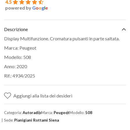
4.5
powered by
G
o
o
g
l
e
Descrizione
Display Multifunzione. Cromatura pulsanti in parte saltata.
Marca: Peugeot
Modello: 508
Anno: 2020
Rif.: 4934/2025
Aggiungi alla lista dei desideri
Categoria:
Autoradio
Marca:
Peugeot
Modello:
508
Sede:
Pianigiani Rottami Siena