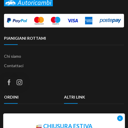
PIANIGIANI ROTTAMI
Chi siamo
Contattaci
ORDINI
ALTRI LINK
Termini e condizioni
Privacy Policy
Resi & Rimborsi
Accessibilità
CHIUSURA ESTIVA