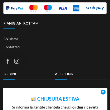
PIANIGIANI ROTTAMI
Chi siamo
Contattaci
ORDINI
ALTRI LINK
Termini e condizioni
Privacy Policy
Resi & Rimborsi
Accessibilità
CHIUSURA ESTIVA
Si informa la gentile clientela che
gli ordini ricevuti