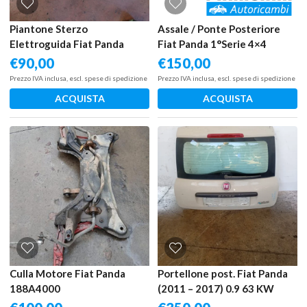
Piantone Sterzo
Assale / Ponte Posteriore
Elettroguida Fiat Panda
Fiat Panda 1°Serie 4×4
2007
€
90,00
€
150,00
Prezzo IVA inclusa, escl. spese di spedizione
Prezzo IVA inclusa, escl. spese di spedizione
ACQUISTA
ACQUISTA
Culla Motore Fiat Panda
Portellone post. Fiat Panda
188A4000
(2011 – 2017) 0.9 63 KW
benzina/metano 51927847