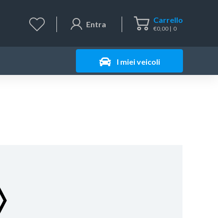
Carrello
Entra
€
0,00
0
I miei veicoli