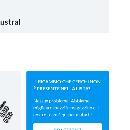
ustral
IL RICAMBIO CHE CERCHI NON
È PRESENTE NELLA LISTA?
Nessun problema! Abbiamo
migliaia di pezzi in magazzino e il
nostro team è qui per aiutarti!
CONTATTACI