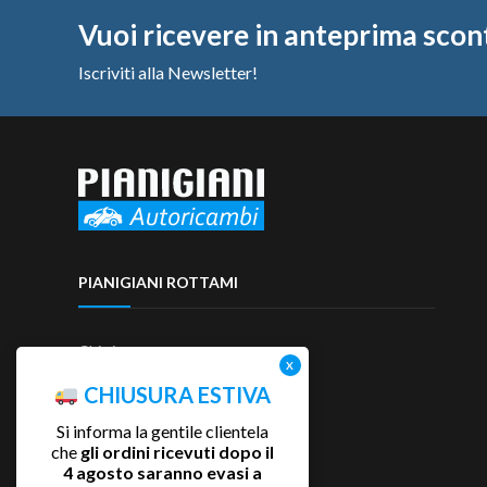
Vuoi ricevere in anteprima scon
Iscriviti alla Newsletter!
PIANIGIANI ROTTAMI
Chi siamo
Contattaci
CHIUSURA ESTIVA
Si informa la gentile clientela
che
gli ordini ricevuti dopo il
4 agosto saranno evasi a