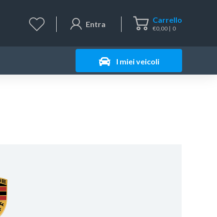
Carrello
Entra
€
0,00
0
I miei veicoli