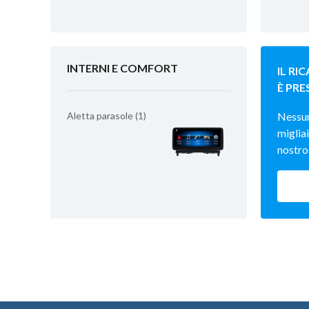
INTERNI E COMFORT
IL RI
È PRE
Aletta parasole (1)
Nessu
migliai
nostro 