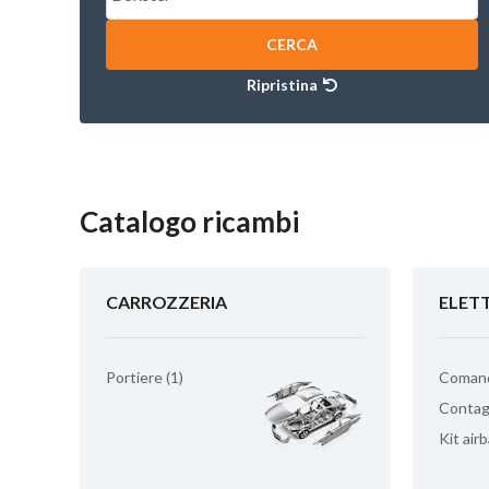
CERCA
Ripristina
Catalogo ricambi
CARROZZERIA
ELET
Portiere (1)
Comandi
Contagi
Kit airb