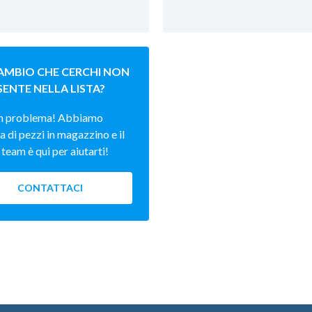
CAMBIO CHE CERCHI NON
SENTE NELLA LISTA?
n problema! Abbiamo
a di pezzi in magazzino e il
team è qui per aiutarti!
CONTATTACI