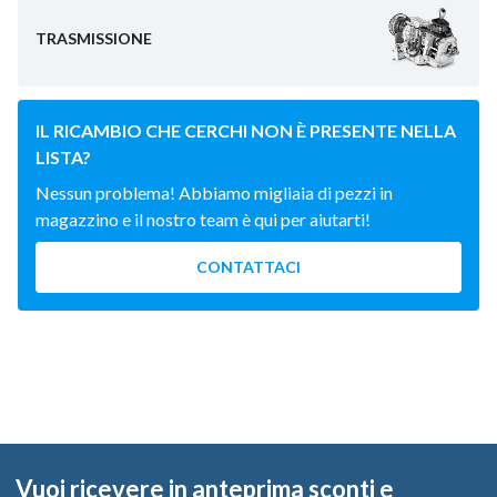
TRASMISSIONE
IL RICAMBIO CHE CERCHI NON È PRESENTE NELLA
LISTA?
Nessun problema! Abbiamo migliaia di pezzi in
magazzino e il nostro team è qui per aiutarti!
CONTATTACI
Vuoi ricevere in anteprima sconti e