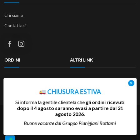
Chi siamo
Contattaci
ORDINI
ALTRI LINK
Termini e condizioni
Privacy Policy
Resi & Rimborsi
Accessibilità
CHIUSURA ESTIVA
Si informa la gentile clientela che
gli ordini ricevuti
dopo il 4 agosto saranno evasi a partire dal 31
agosto 2026
.
Copyright 2025 Pianigiani Rottami Srl | P.Iva 00655510527 | REA
SI-81793 | Cap.Soc. 600.000 €
Buone vacanze dal Gruppo Pianigiani Rottami
Credits:
Akaueb Srls