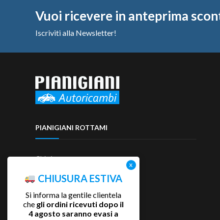
Vuoi ricevere in anteprima scon
Iscriviti alla Newsletter!
PIANIGIANI ROTTAMI
Chi siamo
Contattaci
CHIUSURA ESTIVA
Si informa la gentile clientela
che
gli ordini ricevuti dopo il
4 agosto saranno evasi a