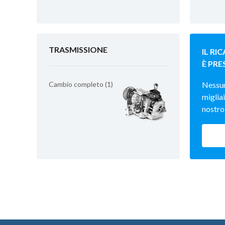
TRASMISSIONE
IL RI
È PRE
Cambio completo (1)
Nessu
migliai
nostro 