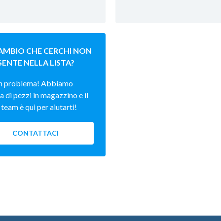
CAMBIO CHE CERCHI NON
SENTE NELLA LISTA?
n problema! Abbiamo
a di pezzi in magazzino e il
team è qui per aiutarti!
CONTATTACI