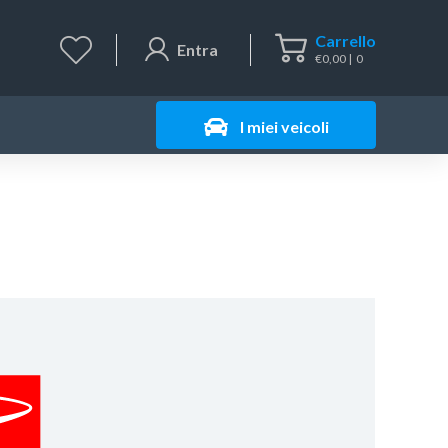
Carrello
Entra
€
0,00
0
I miei veicoli